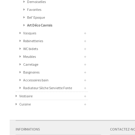
Demoiselles
Favorites
Bel' Epoque
Art Déco Cavrois
Vasques
Robinetteries
WC bidets
Meubles
Carrelage
Baignoires
Accessoires bain
Radiateur Sèche Serviette Fonte
Vestiaire
Cuisine
INFORMATIONS
CONTACTEZ-N