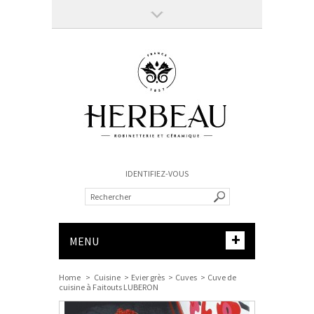
IDENTIFIEZ-VOUS
+
MENU
Home
>
Cuisine
>
Evier grès
>
Cuves
>
Cuve de
cuisine à Faitouts LUBERON