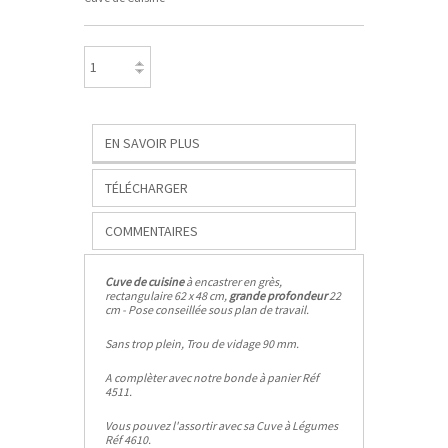
EN SAVOIR PLUS
TÉLÉCHARGER
COMMENTAIRES
Cuve de cuisine
à encastrer en grès,
rectangulaire 62 x 48 cm,
grande profondeur
22
cm - Pose conseillée sous plan de travail.
Sans trop plein, Trou de vidage 90 mm.
A complèter avec notre bonde à panier
Réf
4511
.
Vous pouvez l'assortir avec sa Cuve à Légumes
Réf 4610
.