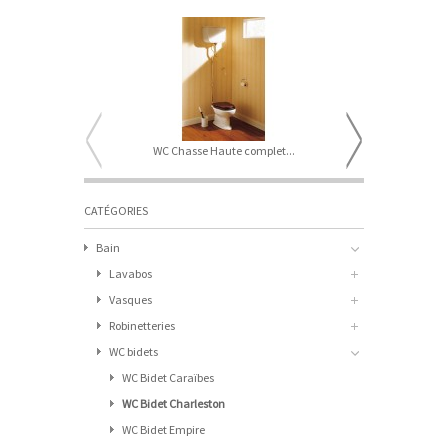
WC Chasse Haute complet...
Abattant
CATÉGORIES
Bain
Lavabos
Vasques
Robinetteries
WC bidets
WC Bidet Caraïbes
WC Bidet Charleston
WC Bidet Empire