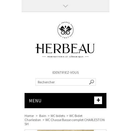
IDENTIFIEZ-VOUS
+
MENU
Home
>
Bain
>
WC bidets
>
WC Bidet
Charleston
>
WC Chasse Basse complet CHARLESTON
SH