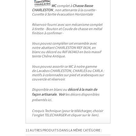
WC
complet à
Chasse Basse
CHARLESTON
,
non attenante à la cuvette
-
Cuvette à Sortie évacuation Horizontale
Réservoir fourni avec son mécanisme complet
à tirette - Bouton et Coude de chasse en métal
finition à confirmer -
Vous pouvez compléter cet ensemble avec
notre abattant CHARLESTON
REF 0634
, en
blanc ou décoré ou
Réf 063463
en bois massif
teinte Chêne Antique.
Vous pouvez assortir ce WC à notre gamme
de Lavabos
CHARLESTON
,
CHARLES
ou
CARLA
:
motifs à colonnades sur pied et arabesques sur
couvercle et réservoir.
Disponible en blanc ou
décoré à la main de
façon artisanale
.
Voir
les
décors disponibles
présentés ici.
Croquis Technique (pour le télécharger, choisir
l'onglet TELECHARGER et cliquer sur le lien).
11 AUTRES PRODUITS DANS LA MÊME CATÉGORIE :