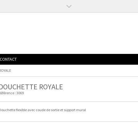
CONTACT
 ROYALE
DOUCHETTE ROYALE
Référence :
3069
Douchette flexible avec coude de sortie et support mural