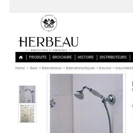
PRODUITS
BROCHURE
HISTOIRE
DISTRIBUTEURS
Home
>
Bain
>
Robinetteries
>
Robinetterie Royale
>
Douche
>
Douchette