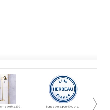
mme de tête 200...
Bonde de sol pour Douche...
Bond